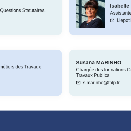
Isabell
Questions Statutaires,
Assistante
mail
i.lepot
Susana MARINHO
métiers des Travaux
Chargée des formations C
Travaux Publics
mail
s.marinho@fntp.fr