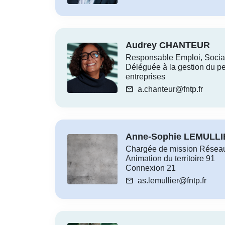
Audrey CHANTEUR
Responsable Emploi, Socia
Déléguée à la gestion du pe
entreprises
mail
a.chanteur@fntp.fr
Anne-Sophie LEMULL
Chargée de mission Réseau
Animation du territoire 91
Connexion 21
mail
as.lemullier@fntp.fr