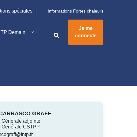
ns spéciales "Fortes chaleurs", cliquez ici 👉
Informations Fortes chaleurs
Info Maires &
élus locaux
Je me
TP Demain
search
connecte
Métiers
TP
Circulaires
Connexience
te CARRASCO GRAFF
e Générale adjointe
re Générale CSTPP
scograff@fntp.fr