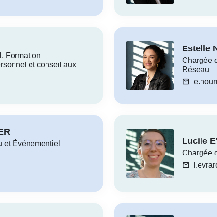
Estelle
l, Formation
Chargée de
rsonnel et conseil aux
Réseau
mail
e.nour
IER
Lucile 
 et Événementiel
Chargée d
mail
l.evrar