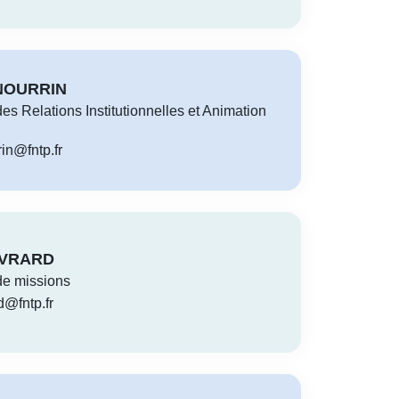
 NOURRIN
s Relations Institutionnelles et Animation
rin@fntp.fr
EVRARD
e missions
d@fntp.fr