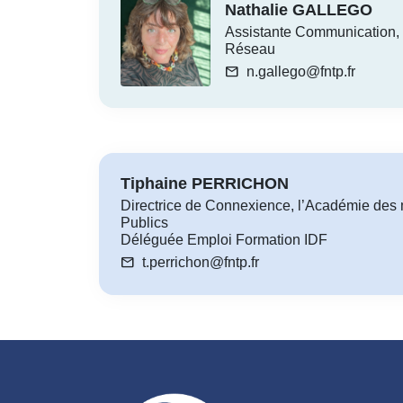
Nathalie GALLEGO
Assistante Communication, 
Réseau
mail
n.gallego@fntp.fr
Tiphaine PERRICHON
Directrice de Connexience, l’Académie des 
Publics
Déléguée Emploi Formation IDF
mail
t.perrichon@fntp.fr