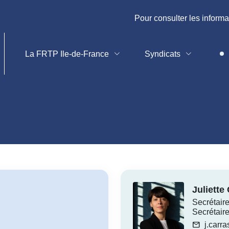
Pour consulter les informatio
La FRTP Ile-de-France
Syndicats
Juliet
Secrétair
Secrétai
mail
j.carra