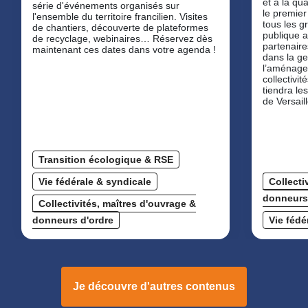
et à la qua
série d'événements organisés sur
le premier
l'ensemble du territoire francilien. Visites
tous les 
de chantiers, découverte de plateformes
publique a
de recyclage, webinaires… Réservez dès
partenaire
maintenant ces dates dans votre agenda !
dans la ge
l’aménage
collectivit
tiendra les
de Versaill
Transition écologique & RSE
Vie fédérale & syndicale
Collecti
donneurs
Collectivités, maîtres d'ouvrage &
donneurs d'ordre
Vie fédé
Je découvre d'autres contenus