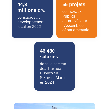
44,3
55 projets
millions d’€
de Travaux
Publics
consacrés au
approuvés par
développement
l’Assemblée
local en 2022
départementale
46 480
salariés
dans le secteur
des Travaux
Publics en
Seine-et-Marne
en 2024