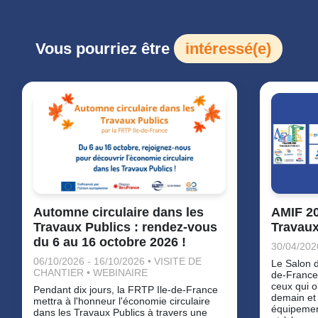
Vous pourriez être
intéressé(e)
Automne circulaire dans les
AMIF 20
Travaux Publics : rendez-vous
Travaux
du 6 au 16 octobre 2026 !
30/04/202
06/10/2026 - 16/10/2026 • VISITE DE
Le Salon d
CHANTIER • WEBINAIRE
de-France 
ceux qui on
Pendant dix jours, la FRTP Ile-de-France
demain et 
mettra à l'honneur l'économie circulaire
équipemen
dans les Travaux Publics à travers une