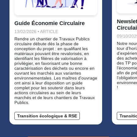
Newsle
Guide Économie Circulaire
Circula
13/02/2026 • ARTICLE
09/10/20
Rendre un chantier de Travaux Publics
Notre nouv
circulaire débute dès la phase de
tour d’hori
conception du projet : en qualifiant les
d’expérien
matériaux pouvant être revalorisés, en
des achete
identifiant les filières de valorisation à
des TP pou
privilégier, en favorisant une bonne
l’économie
caractérisation des déchets ou encore en
afin de pr
ouvrant les marchés aux variantes
l’obligatio
environnementales. Les maîtres d'ouvrage
environne
ont ainsi à leur disposition un guide
!
complet pour les soutenir dans leurs
actions circulaires au sein de leurs
marchés et de leurs chantiers de Travaux
Publics.
Transition écologique & RSE
Transit