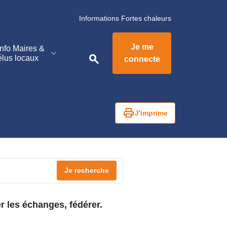
Informations Fortes chaleurs
s de Travaux
Je me
Info Maires &
TP
TP Demain
Métiers
search
élus locaux
Circulaires
connecte
print
J'imprime
Je recherche
er les échanges, fédérer.