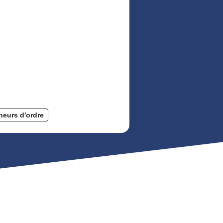
neurs d'ordre
Collectivités, maîtr