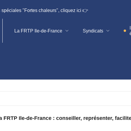
 spéciales "Fortes chaleurs", cliquez ici 👉
 service des entreprise
La FRTP Ile-de-France
Syndicats
es
FRTP Ile-de-France : conseiller, représenter, facilit