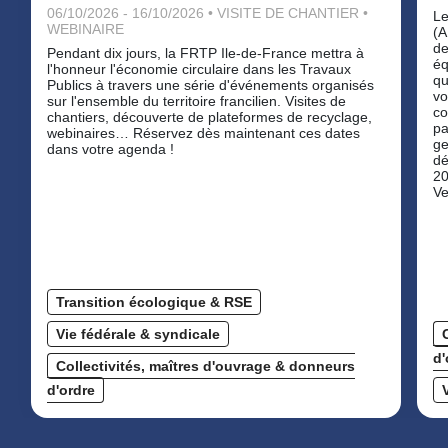
06/10/2026 - 16/10/2026 • VISITE DE CHANTIER •
Le
WEBINAIRE
(A
de
Pendant dix jours, la FRTP Ile-de-France mettra à
éq
l'honneur l'économie circulaire dans les Travaux
qu
Publics à travers une série d'événements organisés
vo
sur l'ensemble du territoire francilien. Visites de
co
chantiers, découverte de plateformes de recyclage,
pa
webinaires… Réservez dès maintenant ces dates
ge
dans votre agenda !
dé
20
Ve
Transition écologique & RSE
Vie fédérale & syndicale
d'
Collectivités, maîtres d'ouvrage & donneurs
d'ordre