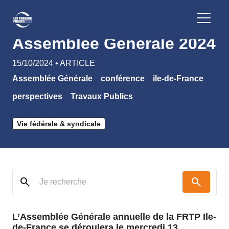
Retour
Assemblée Générale 2024
15/10/2024 • ARTICLE
Assemblée Générale
conférence
ile-de-France
perspectives
Travaux Publics
Vie fédérale & syndicale
search
search
L’Assemblée Générale annuelle de la FRTP Ile-
de-France se déroulera le mercredi 13