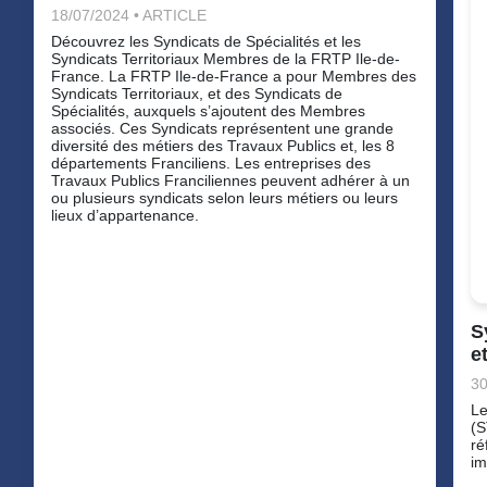
18/07/2024 • ARTICLE
Découvrez les Syndicats de Spécialités et les
Syndicats Territoriaux Membres de la FRTP Ile-de-
France. La FRTP Ile-de-France a pour Membres des
Syndicats Territoriaux, et des Syndicats de
Spécialités, auxquels s’ajoutent des Membres
associés. Ces Syndicats représentent une grande
diversité des métiers des Travaux Publics et, les 8
départements Franciliens. Les entreprises des
Travaux Publics Franciliennes peuvent adhérer à un
ou plusieurs syndicats selon leurs métiers ou leurs
lieux d’appartenance.
S
e
30
Le
(S
ré
im