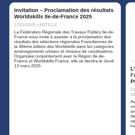
Invitation – Proclamation des résultats
Worldskills Ile-de-France 2025
07/02/2025 • ARTICLE
La Fédération Régionale des Travaux Publics Ile-de-
France vous invite à assister à la proclamation des
résultats des sélections régionales Franciliennes de
la 48ème édition des Worldskills dans les catégories:
aménagements urbains et réseaux de canalisations.
Organisée conjointement avec la Région Ile-de-
France et Worldskills France, elle se tiendra le Jeudi
13 mars 2025.
L
l
P
01
D
Av
vo
av
de
op
hu